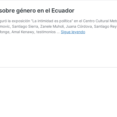
 sobre género en el Ecuador
guró la exposición “La intimidad es política” en el Centro Cultural M
ovic, Santiago Sierra, Zanele Muholi, Juana Córdova, Santiago Reyes,
El
 Monge, Amal Kenawy, testimonios …
Sigue leyendo
Milagroso
Altar
Blasfemo
y
el
debate
sobre
género
en
el
Ecuador