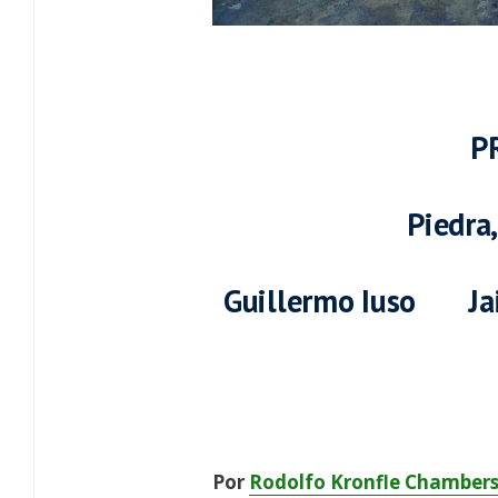
–
P
Piedra
Guillermo Iuso Ja
–
Por
Rodolfo Kronfle Chamber