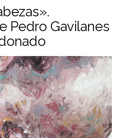
bezas».
e Pedro Gavilanes
ldonado