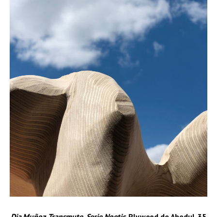
Dia Muñoz. Transmute.
Serie Noetic.
Plywood de
Abedul.
35