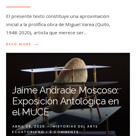
El presente texto constituye una aproximación
inicial a la prolífica obra de Miguel Varea (Quito,
1948-2020), artista que merece ser
...
→
READ MORE
Jaime Andrade Moscoso:
Exposición Antológica en
el MUCE
ABRIL 28, 2020
•
HISTORIAS DEL ARTE
ECUATORIANO
• 2 COMMENTS