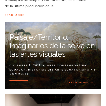
de la última producción de la
...
→
READ MORE
Paisaje/Territorio.
Imaginarios de la selva en
las artes visuales
DICIEMBRE 9, 2019
•
ARTE CONTEMPORÁNEO
ECUADOR
,
HISTORIAS DEL ARTE ECUATORIANO
• 3
COMMENTS
→
READ MORE