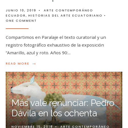
JUNIO 10, 2019
•
ARTE CONTEMPORÁNEO
ECUADOR
,
HISTORIAS DEL ARTE ECUATORIANO
•
ONE COMMENT
Compartimos en Paralaje el texto curatorial y un
registro fotográfico exhaustivo de la exposición
“Amarillo, azul y roto. Años 90:
...
→
READ MORE
Más vale renunciar: Pedro
Dávila en los ochenta
NOVIEMBRE 15, 2018
•
ARTE CONTEMPORÁNEO